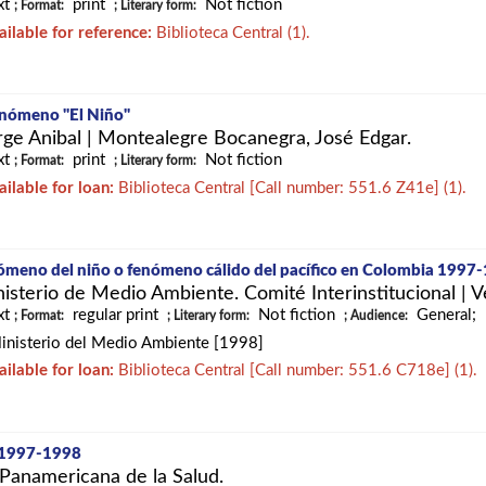
xt
print
Not fiction
; Format:
; Literary form:
ailable for reference:
Biblioteca Central (1).
enómeno "El Niño"
ge Anibal
|
Montealegre Bocanegra, José Edgar.
xt
print
Not fiction
; Format:
; Literary form:
ailable for loan:
Biblioteca Central
[
Call number:
551.6 Z41e
]
(1).
nómeno del niño o fenómeno cálido del pacífico en Colombia 1997
isterio de Medio Ambiente. Comité Interinstitucional
|
V
xt
regular print
Not fiction
General;
; Format:
; Literary form:
; Audience:
inisterio del Medio Ambiente [1998]
ailable for loan:
Biblioteca Central
[
Call number:
551.6 C718e
]
(1).
 1997-1998
Panamericana de la Salud.