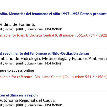
l niño. Memorias del fenomeno el niño 1997-1998 Retos y propuest
Andina de Fomento.
xt
print
Not fiction
; Format:
; Literary form:
ailable for loan:
Biblioteca Central
[
Call number:
551.60984 / C82
l seguimiento del Fenómeno el Niño-Oscilación del sur
ombiano de Hidrología, Meteorología y Estudios Ambienta
xt
print
Not fiction
; Format:
; Literary form:
here to access online
ailable for reference:
Biblioteca Central
[
Call number:
551.6 / I58m
con el clima en la región
Autónoma Regional del Cauca.
xt
print
Not fiction
; Format:
; Literary form: