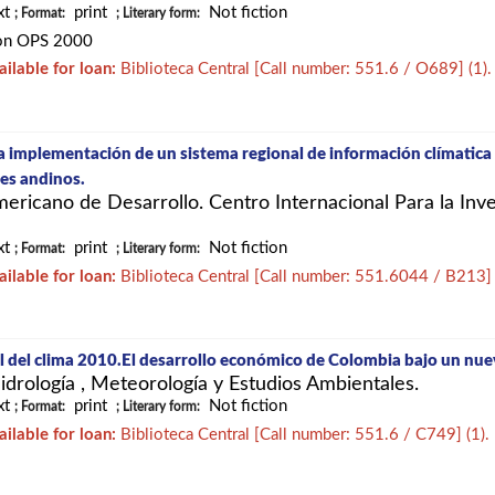
xt
print
Not fiction
; Format:
; Literary form:
on OPS 2000
ailable for loan:
Biblioteca Central
[
Call number:
551.6 / O689
]
(1).
la implementación de un sistema regional de información clímatica a
ses andinos.
ericano de Desarrollo. Centro Internacional Para la Inv
xt
print
Not fiction
; Format:
; Literary form:
ailable for loan:
Biblioteca Central
[
Call number:
551.6044 / B213
l del clima 2010.El desarrollo económico de Colombia bajo un nue
Hidrología , Meteorología y Estudios Ambientales.
xt
print
Not fiction
; Format:
; Literary form:
ailable for loan:
Biblioteca Central
[
Call number:
551.6 / C749
]
(1).