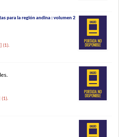
as para la región andina : volumen 2
2
]
(1).
les.
]
(1).