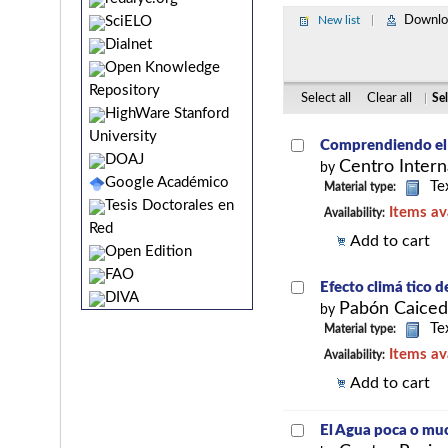
Downloa
SciELO
New list
|
Dialnet
Open Knowledge
Repository
Select all
Clear all
|
Sel
HighWare Stanford
University
Comprendiendo el c
DOAJ
Centro Intern
by
Google Académico
Te
Material type:
Tesis Doctorales en
Items av
Availability:
Red
Add to cart
Open Edition
FAO
Efecto climá tico 
DIVA
Pabón Caicedo
by
Te
Material type:
Items av
Availability:
Add to cart
El Agua poca o muc