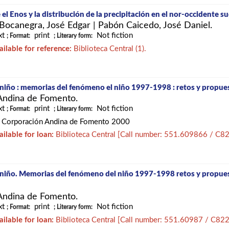
 el Enos y la distribución de la precipitación en el nor-occidente 
Bocanegra, José Edgar
|
Pabón Caicedo, José Daniel.
xt
print
Not fiction
; Format:
; Literary form:
ailable for reference:
Biblioteca Central (1).
l niño : memorias del fenómeno el niño 1997-1998 : retos y propues
Andina de Fomento.
xt
print
Not fiction
; Format:
; Literary form:
 Corporación Andina de Fomento 2000
ailable for loan:
Biblioteca Central
[
Call number:
551.609866 / C8
l niño. Memorias del fenómeno del niño 1997-1998 retos y propues
Andina de Fomento.
xt
print
Not fiction
; Format:
; Literary form:
ailable for loan:
Biblioteca Central
[
Call number:
551.60987 / C82