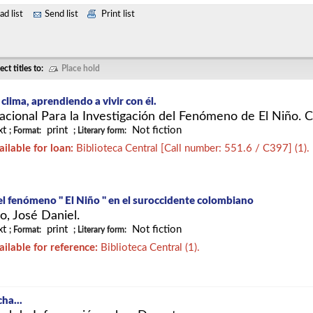
d list
Send list
Print list
ect titles to:
Place hold
lima, aprendiendo a vivir con él.
acional Para la Investigación del Fenómeno de El Niño. C
xt
print
Not fiction
; Format:
; Literary form:
ailable for loan:
Biblioteca Central
[
Call number:
551.6 / C397
]
(1).
del fenómeno " El Niño " en el suroccidente colombiano
, José Daniel.
xt
print
Not fiction
; Format:
; Literary form:
ailable for reference:
Biblioteca Central (1).
ha...