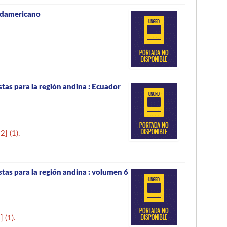
sudamericano
tas para la región andina : Ecuador
22
]
(1).
tas para la región andina : volumen 6
2
]
(1).