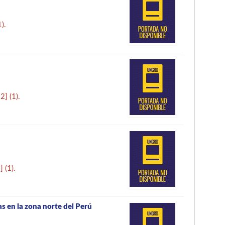
1).
22
]
(1).
2
]
(1).
as en la zona norte del Perú