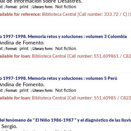
al de Información sobre Desastres.
xt
print
Not fiction
; Format:
; Literary form:
ailable for reference:
Biblioteca Central
[
Call number:
333.72 / C
]
(
ño 1997-1998. Memoria retos y soluciones : volumen 3 Colombia
Andina de Fomento.
xt
print
Not fiction
; Format:
; Literary form:
ailable for loan:
Biblioteca Central
[
Call number:
551.609861 / C8
ño 1997-1998. Memoria retos y soluciones : volumen 5 Perú
Andina de Fomento.
xt
print
Not fiction
; Format:
; Literary form:
ailable for loan:
Biblioteca Central
[
Call number:
551.60985 / C82
el fenómeno de " El Niño 1986-1987 " y el diagnóstico de las lluvi
, Sergio.