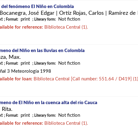
 del fenómeno El Niño en Colombia
Bocanegra, José Edgar
|
Ortíz Rojas, Carlos
|
Ramírez de 
xt
print
Not fiction
; Format:
; Literary form:
ailable for reference:
Biblioteca Central (1).
eno del Niño en las lluvias en Colombia
za, Max.
xt
print
Not fiction
; Format:
; Literary form:
ñal 3 Meteorología 1998
ailable for loan:
Biblioteca Central
[
Call number:
551.64 / D419
]
(1)
ómeno de El Niño en la cuenca alta del río Cauca
 Rita.
xt
print
Not fiction
; Format:
; Literary form:
ailable for reference:
Biblioteca Central (1).