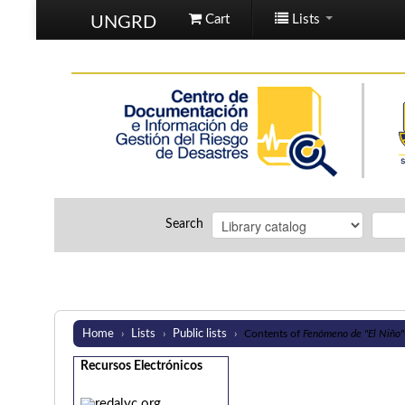
Cart
Lists
UNGRD
Search
Home
Lists
Public lists
›
›
›
Contents of
Fenómeno de "El Niño"
Recursos Electrónicos
redalyc.org