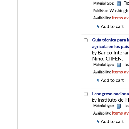
Te
Material type:
Washingt
Publisher:
Items av
Availability:
Add to cart
Guía técnica para 
agrícola en los paí
Banco Interam
by
Niño. CIIFEN.
Te
Material type:
Items av
Availability:
Add to cart
I congreso naciona
Instituto de 
by
Te
Material type:
Items av
Availability:
Add to cart